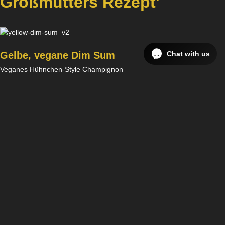
Großmutters Rezept'
Chat with us
Gelbe, vegane Dim Sum
Veganes Hühnchen-Style Champignon
Genießen Sie die perfekte Mischung aus pflanzlichem
hühnchenähnlichem Protein und Champignons, verfeinert mit Thai-
Curry-Gewürzen für einen reichhaltigen und aromatischen
Geschmack. Diese Teigtaschen sind reich an Eiweiß und
Ballaststoffen, 100% pflanzlich und frei von künstlichen Zusatzstoffen.
Orange, vegane Dim Sum
Sauerkraut Steinpilze