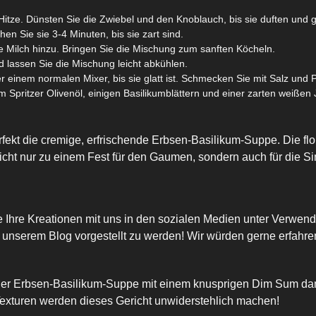
 Hitze. Dünsten Sie die Zwiebel und den Knoblauch, bis sie duften und g
n Sie sie 3-4 Minuten, bis sie zart sind.
 Milch hinzu. Bringen Sie die Mischung zum sanften Köcheln.
d lassen Sie die Mischung leicht abkühlen.
 einem normalen Mixer, bis sie glatt ist. Schmecken Sie mit Salz und P
m Spritzer Olivenöl, einigen Basilikumblättern und einer zarten weiße
kt die cremige, erfrischende Erbsen-Basilikum-Suppe. Die flora
cht nur zu einem Fest für den Gaumen, sondern auch für die Si
ie Ihre Kreationen mit uns in den sozialen Medien unter Ver
unserem Blog vorgestellt zu werden! Wir würden gerne erfahren,
ner Erbsen-Basilikum-Suppe mit einem knusprigen Dim Sum dan
Texturen werden dieses Gericht unwiderstehlich machen!