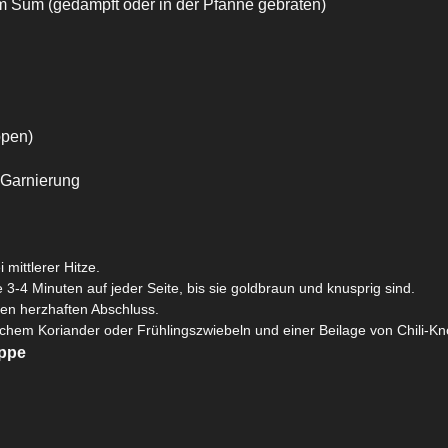
m Sum (gedämpft oder in der Pfanne gebraten)
ppen)
 Garnierung
 mittlerer Hitze.
3-4 Minuten auf jeder Seite, bis sie goldbraun und knusprig sind.
nen herzhaften Abschluss.
rischem Koriander oder Frühlingszwiebeln und einer Beilage von Chili-
uppe