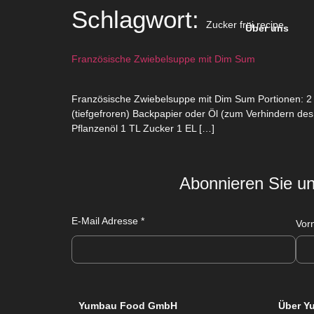
Schlagwort:
Zucker frei recipe
Über uns
Französische Zwiebelsuppe mit Dim Sum
Französische Zwiebelsuppe mit Dim Sum Portionen: 2 
(tiefgefroren) Backpapier oder Öl (zum Verhindern de
Pflanzenöl 1 TL Zucker 1 EL […]
Abonnieren Sie un
E-Mail Adresse
*
Vor
Yumbau Food GmbH
Über Y