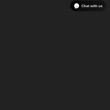
Chat with us
Abonnieren Sie unseren Newsletter und bleiben
Sie immer auf dem Laufenden.
E-Mail Adresse
*
Vorname
Nachname