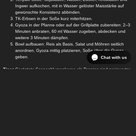
Ingwer aufkochen, mit in Wasser gelöster Maisstärke auf
gewünschte Konsistenz abbinden.
TK-Erbsen in der Soße kurz miterhitzen.
Gyoza in der Pfanne oder auf der Grillplatte zubereiten: 2–3
Minuten anbraten, 60 ml Wasser zugeben, abdecken und
weitere 3 Minuten dämpfen.
Bowl aufbauen: Reis als Basis, Salat und Möhren seitlich
anordnen, Gyoza mittig platzieren, Soße über die Gyoza
geben.
Chat with us
Tipp:
Geröstete Sonnenblumenkerne als Topping sind preiswerter
als Sesam und liefern ein angenehmes Knuspertextur.
Abonnieren Sie unseren Newsletter und bleiben
Sie immer auf dem Laufenden.